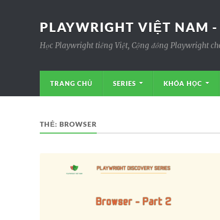
PLAYWRIGHT VIỆT NAM -
Học Playwright tiếng Việt, Cộng đồng Playwright ch
TRANG CHỦ
SERIES
KHÓA HỌC
THẺ:
BROWSER