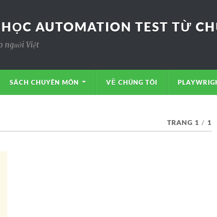
 HỌC AUTOMATION TEST TỪ CHƯ
o người Việt
SÁCH CHUYÊN MÔN
VỀ CHÚNG TÔI
PLAYWRIGH
TRANG 1
/
1