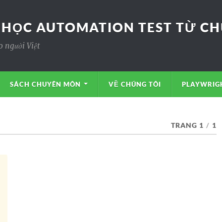
 HỌC AUTOMATION TEST TỪ CHƯ
o người Việt
SÁCH CHUYÊN MÔN
VỀ CHÚNG TÔI
PLAYWRIGH
TRANG 1
/
1