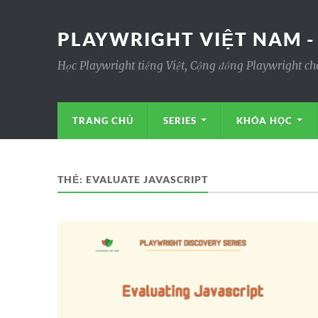
PLAYWRIGHT VIỆT NAM -
Học Playwright tiếng Việt, Cộng đồng Playwright ch
TRANG CHỦ
SERIES
KHÓA HỌC
THẺ:
EVALUATE JAVASCRIPT