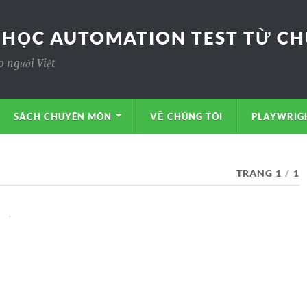
 HỌC AUTOMATION TEST TỪ CHƯ
o người Việt
SÁCH CHUYÊN MÔN
VỀ CHÚNG TÔI
PLAYWRIGH
TRANG 1
/
1