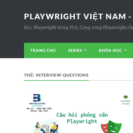
PLAYWRIGHT VIỆT NAM -
Học Playwright tiếng Việt, Cộng đồng Playwright ch
TRANG CHỦ
SERIES
KHÓA HỌC
THẺ:
INTERVIEW QUESTIONS