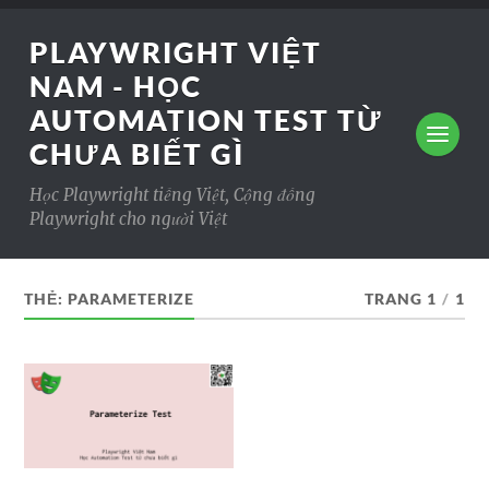
PLAYWRIGHT VIỆT
NAM - HỌC
AUTOMATION TEST TỪ
CHƯA BIẾT GÌ
Học Playwright tiếng Việt, Cộng đồng
Playwright cho người Việt
THẺ:
PARAMETERIZE
TRANG 1
/
1