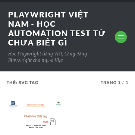
PLAYWRIGHT VIỆT
NAM - HỌC
AUTOMATION TEST TỪ
CHƯA BIẾT GÌ
Học Playwright tiếng Việt, Cộng đồng
Playwright cho người Việt
THẺ:
SVG TAG
TRANG 1
/
1