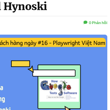
 Hynoski
0
Phản hồi