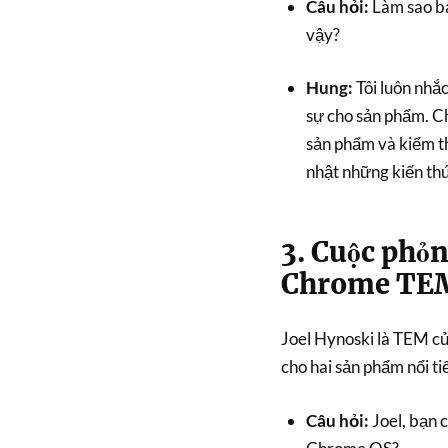
Câu hỏi:
Làm sao bạ
vậy?
Hung:
Tôi luôn nhắc
sự cho sản phẩm. Ch
sản phẩm và kiểm t
nhật những kiến thứ
3. Cuộc phỏn
Chrome TE
Joel Hynoski là TEM c
cho hai sản phẩm nổi t
Câu hỏi:
Joel, bạn 