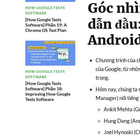
Góc nhì
HOW GOOGLE TESTS
SOFTWARE
dẫn đầu
[How Google Tests
Software] Phần 19: A
Chrome OS Test Plan
Androi
Chương trình của ch
của Google, từ nhữn
HOW GOOGLE TESTS
trọng.
SOFTWARE
[How Google Tests
Hôm nay, chúng ta 
Software] Phần 18:
Improving How Google
Manager) nổi tiếng
Tests Software
Ankit Mehta (G
Hung Dang (And
Joel Hynoski (