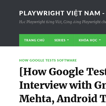
PLAYWRIGHT VIỆT NAM -
Học Playwright tiếng Việt, Cộng đồng Playwright ch
TRANG CHỦ
SERIES
KHÓA HỌC
HOW GOOGLE TESTS SOFTWARE
[How Google Test
Interview with G
Mehta, Android 