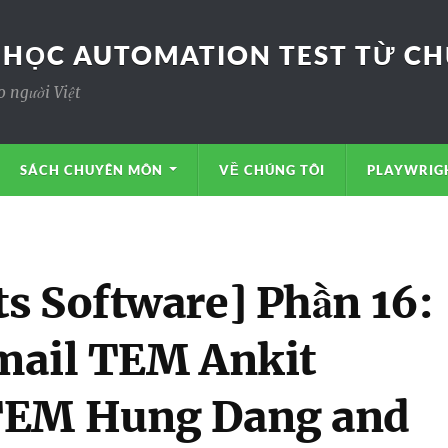
 HỌC AUTOMATION TEST TỪ CHƯ
o người Việt
SÁCH CHUYÊN MÔN
VỀ CHÚNG TÔI
PLAYWRIGH
s Software] Phần 16:
mail TEM Ankit
TEM Hung Dang and