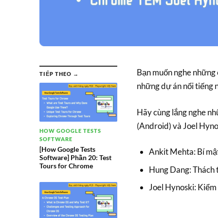
Bạn muốn nghe những ch
TIẾP THEO →
những dự án nổi tiếng
Hãy cùng lắng nghe nh
(Android) và Joel Hyno
HOW GOOGLE TESTS
SOFTWARE
[How Google Tests
Ankit Mehta: Bí mậ
Software] Phần 20: Test
Tours for Chrome
Hung Dang: Thách 
Joel Hynoski: Kiể