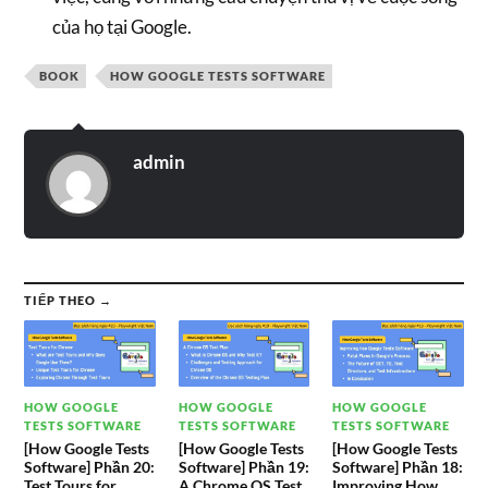
của họ tại Google.
BOOK
HOW GOOGLE TESTS SOFTWARE
admin
TIẾP THEO →
HOW GOOGLE
HOW GOOGLE
HOW GOOGLE
TESTS SOFTWARE
TESTS SOFTWARE
TESTS SOFTWARE
[How Google Tests
[How Google Tests
[How Google Tests
Software] Phần 20:
Software] Phần 19:
Software] Phần 18:
Test Tours for
A Chrome OS Test
Improving How