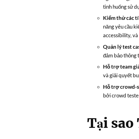
tình huống sử dụ
Kiểm thử các tí
năng yêu cầu ki
accessibility, và
Quản lý test ca
đảm bảo thông ti
Hỗ trợ team giả
và giải quyết b
Hỗ trợ crowd-s
bởi crowd tester
Tại sao 