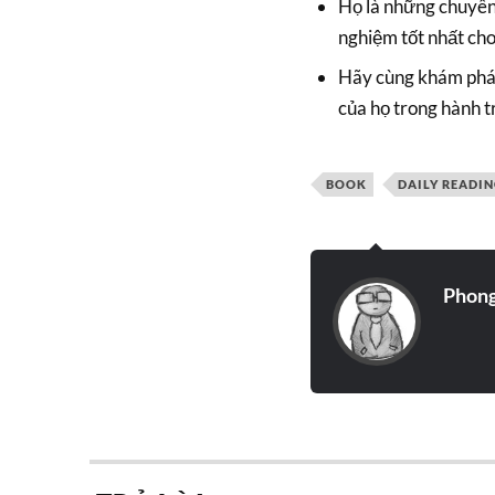
Họ là những chuyên 
nghiệm tốt nhất ch
Hãy cùng khám phá n
của họ trong hành t
BOOK
DAILY READI
Phon