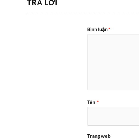
TRẢ LỜI
Bình luận
*
Tên
*
Trang web