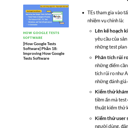
TEs tham gia vào tấ
nhiệm vụ chính là:
Lên kế hoạch k
HOW GOOGLE TESTS
SOFTWARE
yêu cầu của sản
[How Google Tests
những test plan c
Software] Phần 18:
Improving How Google
Phân tích rủi ro
Tests Software
những điểm cần 
tích rủi ro như
những đánh giá 
Kiểm thử khám
tiềm ẩn mà test
thuật kiểm thử 
Kiểm thử user 
người dùng, đảm