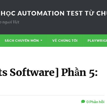
 HỌC AUTOMATION TEST TỪ CHƯ
o người Việt
SÁCH CHUYÊN MÔN
VỀ CHÚNG TÔI
PLAYWRIGH
s Software] Phần 5:
0
Phản hồi