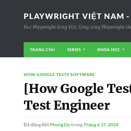
PLAYWRIGHT VIỆT NAM -
Học Playwright tiếng Việt, Cộng đồng Playwright ch
TRANG CHỦ
SERIES
KHÓA HỌC
HOW GOOGLE TESTS SOFTWARE
[How Google Test
Test Engineer
Đã đăng
Bởi
Phong Do
trong
Tháng 6 17, 2024