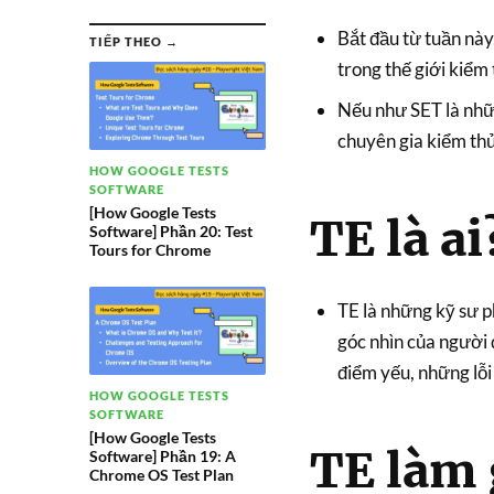
Bắt đầu từ tuần này
TIẾP THEO →
trong thế giới kiểm
Nếu như SET là những
chuyên gia kiểm thử
HOW GOOGLE TESTS
SOFTWARE
[How Google Tests
TE là ai
Software] Phần 20: Test
Tours for Chrome
TE là những kỹ sư 
góc nhìn của người 
điểm yếu, những lỗi
HOW GOOGLE TESTS
SOFTWARE
[How Google Tests
TE làm 
Software] Phần 19: A
Chrome OS Test Plan