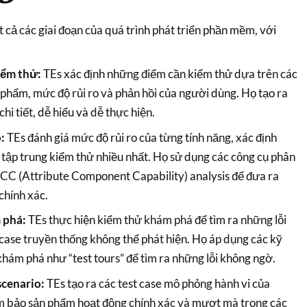
t cả các giai đoạn của quá trình phát triển phần mềm, với
iểm thử:
TEs xác định những điểm cần kiểm thử dựa trên các
 phẩm, mức độ rủi ro và phản hồi của người dùng. Họ tạo ra
hi tiết, dễ hiểu và dễ thực hiện.
:
TEs đánh giá mức độ rủi ro của từng tính năng, xác định
tập trung kiểm thử nhiều nhất. Họ sử dụng các công cụ phân
 ACC (Attribute Component Capability) analysis để đưa ra
chính xác.
 phá:
TEs thực hiện kiểm thử khám phá để tìm ra những lỗi
 case truyền thống không thể phát hiện. Họ áp dụng các kỹ
khám phá như “test tours” để tìm ra những lỗi không ngờ.
scenario:
TEs tạo ra các test case mô phỏng hành vi của
 bảo sản phẩm hoạt động chính xác và mượt mà trong các