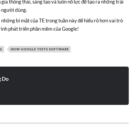
gia thông thái, sáng tạo và luôn nỗ lực để tạo ra những trải
o người dùng.
hững bí mật của TE trong tuần này để hiểu rõ hơn vai trò
rình phát triển phần mềm của Google!
NG
HOW GOOGLE TESTS SOFTWARE
g Do