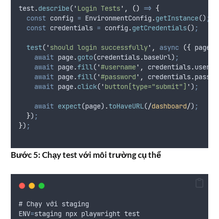
test
.
describe
(
'
Login Tests
'
,
()
=>
{
const
config
=
EnvironmentConfig
.
getInstance
()
;
const
credentials
=
config
.
getCredentials
()
;
test
(
'
should login successfully
'
,
async
({
page
}
await
page
.
goto
(
credentials
.
baseUrl
)
;
await
page
.
fill
(
'
#username
'
,
credentials
.
userna
await
page
.
fill
(
'
#password
'
,
credentials
.
passwo
await
page
.
click
(
'
button[type="submit"]
'
)
;
await
expect
(
page
)
.
toHaveURL
(
/
dashboard
/
)
;
}
)
;
}
)
;
Bước 5: Chạy test với môi trường cụ thể
# 
Chạy
với
staging
ENV
=
staging
npx
playwright
test