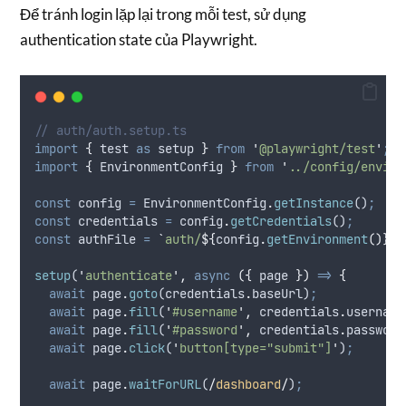
Để tránh login lặp lại trong mỗi test, sử dụng
authentication state của Playwright.
// auth/auth.setup.ts
import
{
test
as
setup
}
from
'
@playwright/test
'
;
import
{
EnvironmentConfig
}
from
'
../config/enviro
const
config
=
EnvironmentConfig
.
getInstance
()
;
const
credentials
=
config
.
getCredentials
()
;
const
authFile
=
`
auth/
${
config
.
getEnvironment
()
}
.j
setup
(
'
authenticate
'
,
async
({
page
})
=>
{
await
page
.
goto
(
credentials
.
baseUrl
)
;
await
page
.
fill
(
'
#username
'
,
credentials
.
username
await
page
.
fill
(
'
#password
'
,
credentials
.
password
await
page
.
click
(
'
button[type="submit"]
'
)
;
await
page
.
waitForURL
(
/
dashboard
/
)
;