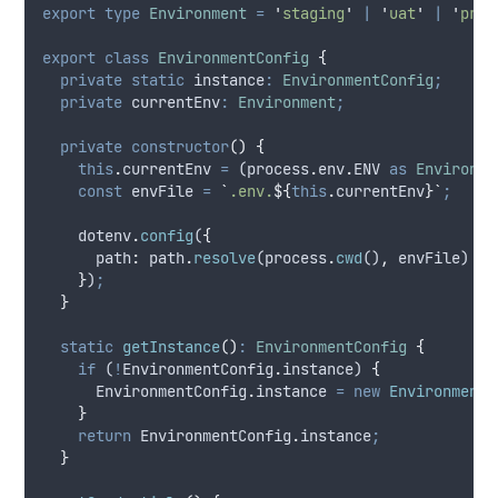
export
type
Environment
=
'
staging
'
|
'
uat
'
|
'
prod
export
class
EnvironmentConfig
{
private
static
 instance
:
EnvironmentConfig
;
private
 currentEnv
:
Environment
;
private
constructor
()
{
this
.
currentEnv
=
 (
process
.
env
.
ENV
as
Environme
const
envFile
=
`
.env.
${
this
.
currentEnv
}`
;
dotenv
.
config
(
{
path
:
path
.
resolve
(
process
.
cwd
()
,
envFile
)
}
)
;
}
static
getInstance
()
:
EnvironmentConfig
{
if
 (
!
EnvironmentConfig
.
instance
) 
{
EnvironmentConfig
.
instance
=
new
EnvironmentC
}
return
EnvironmentConfig
.
instance
;
}