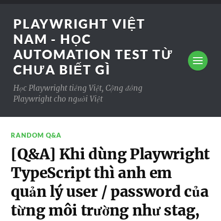
PLAYWRIGHT VIỆT
NAM - HỌC
AUTOMATION TEST TỪ
CHƯA BIẾT GÌ
Học Playwright tiếng Việt, Cộng đồng
Playwright cho người Việt
RANDOM Q&A
[Q&A] Khi dùng Playwright
TypeScript thì anh em
quản lý user / password của
từng môi trường như stag,