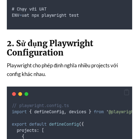
# 
Chạy
với
UAT
ENV
=
uat
npx
playwright
test
2. Sử dụng Playwright
Configuration
Playwright cho phép định nghĩa nhiều projects với
config khác nhau.
// playwright.config.ts
import
{
defineConfig
,
devices
}
from
'
@playwright/
export
default
defineConfig
(
{
projects
:
 [
{