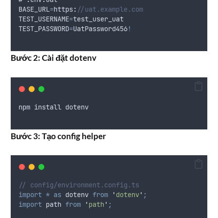
BASE_URL
=
https
:
//uat.example.com
TEST_USERNAME
=
test_user_uat
TEST_PASSWORD
=
UatPassword456
!
Bước 2: Cài đặt dotenv
npm
install
dotenv
Bước 3: Tạo config helper
// config/environment.config.ts
import
*
as
dotenv
from
'
dotenv
'
;
import
path
from
'
path
'
;