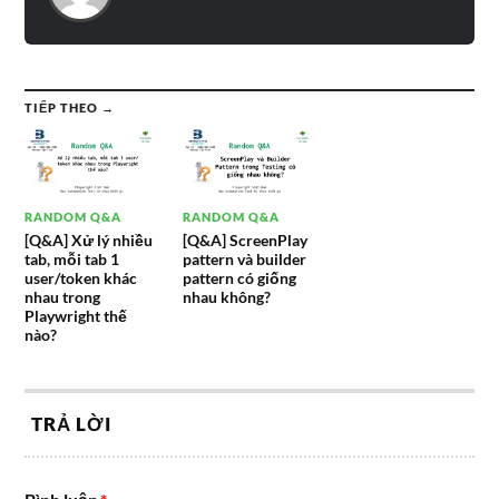
TIẾP THEO →
RANDOM Q&A
RANDOM Q&A
[Q&A] Xử lý nhiều
[Q&A] ScreenPlay
tab, mỗi tab 1
pattern và builder
user/token khác
pattern có giống
nhau trong
nhau không?
Playwright thế
nào?
TRẢ LỜI