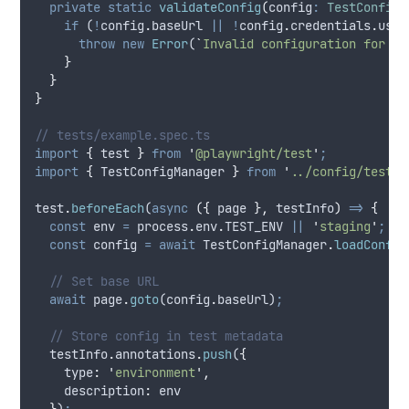
private
static
validateConfig
(
config
:
TestConfig
,
if
 (
!
config
.
baseUrl
||
!
config
.
credentials
.
user
throw
new
Error
(
`
Invalid configuration for en
}
}
}
// tests/example.spec.ts
import
{
test
}
from
'
@playwright/test
'
;
import
{
TestConfigManager
}
from
'
../config/test-c
test
.
beforeEach
(
async
({
page
},
testInfo
)
=>
{
const
env
=
process
.
env
.
TEST_ENV
||
'
staging
'
;
const
config
=
await
TestConfigManager
.
loadConfig
// Set base URL
await
page
.
goto
(
config
.
baseUrl
)
;
// Store config in test metadata
testInfo
.
annotations
.
push
(
{
type
:
'
environment
'
,
description
:
env
}
)
;