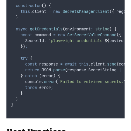
constructor
()
{
this
.
client
=
new
SecretsManagerClient
(
{
region
}
async
getCredentials
(
environment
:
string
)
{
const
command
=
new
GetSecretValueCommand
(
{
SecretId
:
`
playwright-credentials-
${
environme
}
)
;
try
{
const
response
=
await
this
.
client
.
send
(
comma
return
JSON
.
parse
(
response
.
SecretString
||
'
{
}
catch
 (
error
) 
{
console
.
error
(
'
Failed to retrieve secrets:
'
,
throw
error
;
}
}
}