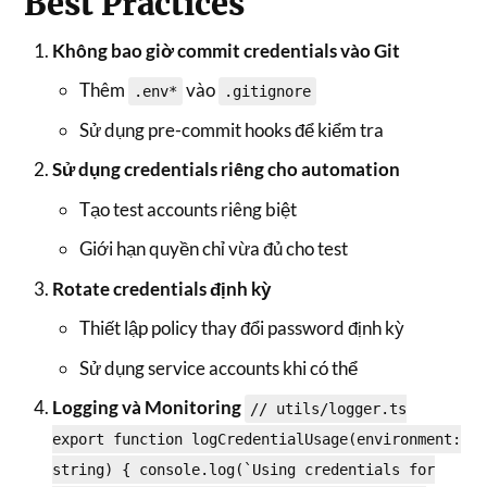
Best Practices
Không bao giờ commit credentials vào Git
Thêm
vào
.env*
.gitignore
Sử dụng pre-commit hooks để kiểm tra
Sử dụng credentials riêng cho automation
Tạo test accounts riêng biệt
Giới hạn quyền chỉ vừa đủ cho test
Rotate credentials định kỳ
Thiết lập policy thay đổi password định kỳ
Sử dụng service accounts khi có thể
Logging và Monitoring
// utils/logger.ts
export function logCredentialUsage(environment:
string) { console.log(`Using credentials for