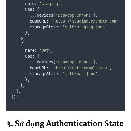
name
:
'
staging
'
,
use
:
{
...
devices
[
'
Desktop Chrome
'
]
,
baseURL
:
'
https://staging.example.com
'
,
storageState
:
'
auth/staging.json
'
},
},
{
name
:
'
uat
'
,
use
:
{
...
devices
[
'
Desktop Chrome
'
]
,
baseURL
:
'
https://uat.example.com
'
,
storageState
:
'
auth/uat.json
'
},
},
  ]
,
}
)
;
3. Sử dụng Authentication State