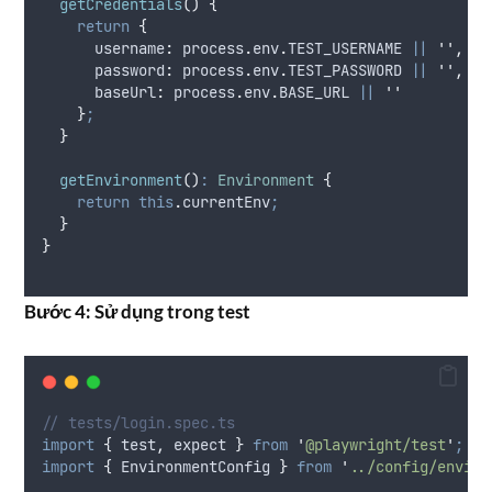
getCredentials
()
{
return
{
username
:
process
.
env
.
TEST_USERNAME
||
''
,
password
:
process
.
env
.
TEST_PASSWORD
||
''
,
baseUrl
:
process
.
env
.
BASE_URL
||
''
}
;
}
getEnvironment
()
:
Environment
{
return
this
.
currentEnv
;
}
}
Bước 4: Sử dụng trong test
// tests/login.spec.ts
import
{
test
,
expect
}
from
'
@playwright/test
'
;
import
{
EnvironmentConfig
}
from
'
../config/enviro