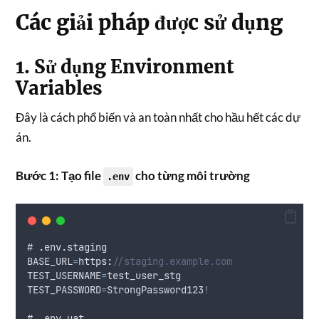
Các giải pháp được sử dụng
1. Sử dụng Environment
Variables
Đây là cách phổ biến và an toàn nhất cho hầu hết các dự
án.
Bước 1: Tạo file
cho từng môi trường
.env
# 
.
env
.
staging
BASE_URL
=
https
:
//staging.example.com
TEST_USERNAME
=
test_user_stg
TEST_PASSWORD
=
StrongPassword123
!
# 
.
env
.
uat