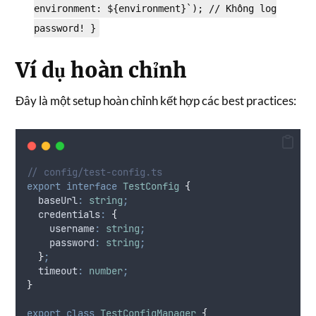
environment: ${environment}`); // Không log
password! }
Ví dụ hoàn chỉnh
Đây là một setup hoàn chỉnh kết hợp các best practices:
// config/test-config.ts
export
interface
TestConfig
{
  baseUrl
:
string
;
  credentials
:
{
    username
:
string
;
    password
:
string
;
}
;
  timeout
:
number
;
}
export
class
TestConfigManager
{