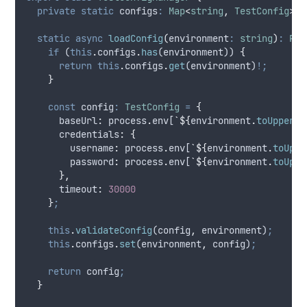
private
static
 configs
:
Map
<
string
,
TestConfig
>
=
static
async
loadConfig
(
environment
:
string
)
:
Pro
if
 (
this
.
configs
.
has
(
environment
)) 
{
return
this
.
configs
.
get
(
environment
)
!;
}
const
config
:
TestConfig
=
{
baseUrl
:
process
.
env
[
`${
environment
.
toUpperCa
credentials
:
{
username
:
process
.
env
[
`${
environment
.
toUppe
password
:
process
.
env
[
`${
environment
.
toUppe
},
timeout
:
30000
}
;
this
.
validateConfig
(
config
,
environment
)
;
this
.
configs
.
set
(
environment
,
config
)
;
return
config
;
}