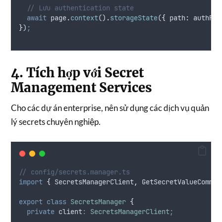
// Lưu authentication state
await
page
.
context
()
.
storageState
(
{
path
:
authFil
}
)
;
4. Tích hợp với Secret
Management Services
Cho các dự án enterprise, nên sử dụng các dịch vụ quản
lý secrets chuyên nghiệp.
// config/secrets.manager.ts
import
{
SecretsManagerClient
,
GetSecretValueComman
export
class
SecretsManager
{
private
 client
:
SecretsManagerClient
;