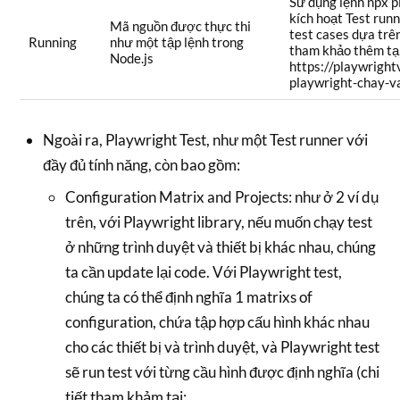
Sử dụng lệnh npx p
kích hoạt Test runn
Mã nguồn được thực thi
test cases dựa trên
Running
như một tập lệnh trong
tham khảo thêm tạ
Node.js
https://playwrigh
playwright-chay-v
Ngoài ra, Playwright Test, như một Test runner với
đầy đủ tính năng, còn bao gồm:
Configuration Matrix and Projects: như ở 2 ví dụ
trên, với Playwright library, nếu muốn chạy test
ở những trình duyệt và thiết bị khác nhau, chúng
ta cần update lại code. Với Playwright test,
chúng ta có thể định nghĩa 1 matrixs of
configuration, chứa tập hợp cấu hình khác nhau
cho các thiết bị và trình duyệt, và Playwright test
sẽ run test với từng cầu hình được định nghĩa (chi
tiết tham khảm tại: