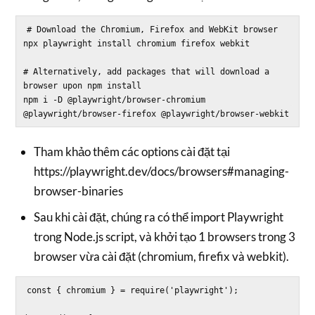
# Download the Chromium, Firefox and WebKit browser

npx playwright install chromium firefox webkit

# Alternatively, add packages that will download a 
browser upon npm install

npm i -D @playwright/browser-chromium 
Tham khảo thêm các options cài đặt tại
https://playwright.dev/docs/browsers#managing-
browser-binaries
Sau khi cài đặt, chúng ra có thể import Playwright
trong Node.js script, và khởi tạo 1 browsers trong 3
browser vừa cài đặt (chromium, firefix và webkit).
const { chromium } = require('playwright');
