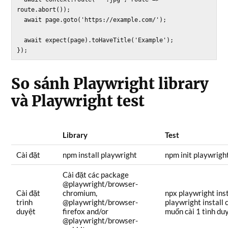
route.abort());

  await page.goto('https://example.com/');

  await expect(page).toHaveTitle('Example');

So sánh Playwright library
và Playwright test
Library
Test
Cài đặt
npm install playwright
npm init playwrigh
Cài đặt các package
@playwright/browser-
Cài đặt
chromium,
npx playwright ins
trình
@playwright/browser-
playwright install 
duyệt
firefox and/or
muốn cài 1 tình duy
@playwright/browser-