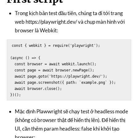
Trong kịch bản test đầu tiên, chúng ta đi tới trang
web https://playwright.dev/ và chụp màn hình với
browser là Webkit:
const { webkit } = require('playwright');

(async () => {

  const browser = await webkit.launch();

  const page = await browser.newPage();

  await page.goto('https://playwright.dev/');

  await page.screenshot({ path: `example.png` });

  await browser.close();

Mặc định Plawwright sẽ chạy test ở headless mode
(không có browser thật để hiển thị lên). Để hiển thị
UI, cần thêm param headless: false khi khởi tạo
browser: