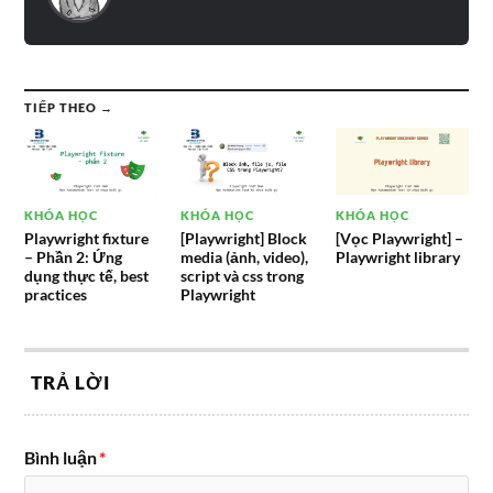
TIẾP THEO →
KHÓA HỌC
KHÓA HỌC
KHÓA HỌC
Playwright fixture
[Playwright] Block
[Vọc Playwright] –
– Phần 2: Ứng
media (ảnh, video),
Playwright library
dụng thực tế, best
script và css trong
practices
Playwright
TRẢ LỜI
Bình luận
*