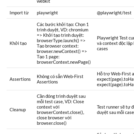
webkit
Import từ
playwright
@playwright/test
Các bước khởi tạo: Chọn 1
trình duyệt, VD: chromium
=> Khởi tạo trình duyệt:
Playwright Test cu
browserType.launch() =>
Khởi tạo
và context độc lập 
Tạo browser context:
cases
browser.newContext() =>
Tạo 1 page:
browserContext.newPage()
Hỗ trợ Web-First a
Không có sẵn Web-First
Assertions
expect(page).toHav
Assertions
expect(page).toHa
Cần đóng trình duyệt sau
mỗi test case, VD: Close
context với
Test runner sẽ tự 
Cleanup
browserContext.close(),
duyệt sau mỗi cas
close browser với
browser.close()