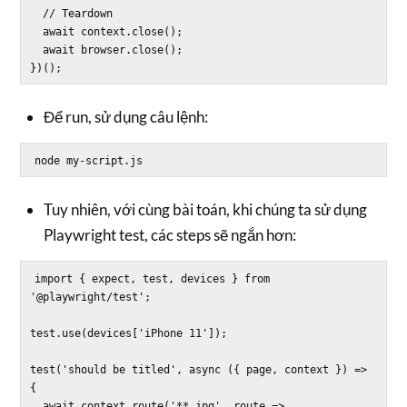
  // Teardown

  await context.close();

  await browser.close();

Để run, sử dụng câu lệnh:
Tuy nhiên, với cùng bài toán, khi chúng ta sử dụng
Playwright test, các steps sẽ ngắn hơn:
import { expect, test, devices } from 
'@playwright/test';

test.use(devices['iPhone 11']);

test('should be titled', async ({ page, context }) => 
{

  await context.route('**.jpg', route => 