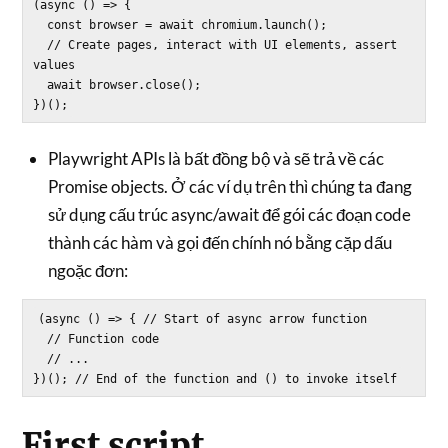
(async () => {

  const browser = await chromium.launch();

  // Create pages, interact with UI elements, assert 
values

  await browser.close();

Playwright APIs là bất đồng bộ và sẽ trả về các
Promise objects. Ở các ví dụ trên thì chúng ta đang
sử dụng cấu trúc async/await để gói các đoạn code
thành các hàm và gọi đến chính nó bằng cặp dấu
ngoặc đơn:
(async () => { // Start of async arrow function

  // Function code

  // ...

First script