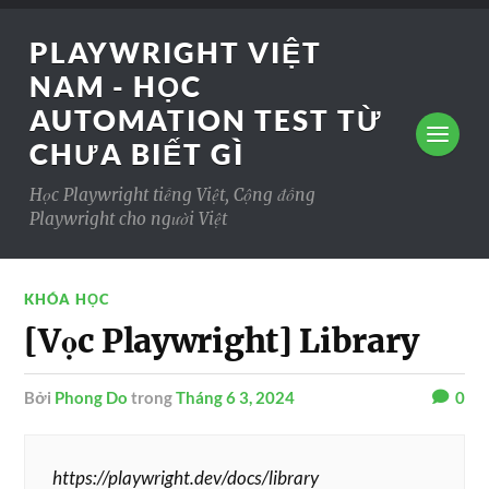
PLAYWRIGHT VIỆT
NAM - HỌC
AUTOMATION TEST TỪ
CHƯA BIẾT GÌ
Học Playwright tiếng Việt, Cộng đồng
Playwright cho người Việt
KHÓA HỌC
[Vọc Playwright] Library
Bởi
Phong Do
trong
Tháng 6 3, 2024
0
https://playwright.dev/docs/library