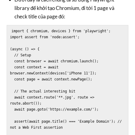
library để khởi tạo Chromium, đi tới 1 page và
check title của page đó:
import { chromium, devices } from 'playwright';

import assert from 'node:assert';

(async () => {

  // Setup

  const browser = await chromium.launch();

  const context = await 
browser.newContext(devices['iPhone 11']);

  const page = await context.newPage();

  // The actual interesting bit

  await context.route('**.jpg', route => 
route.abort());

  await page.goto('https://example.com/');

  assert(await page.title() === 'Example Domain'); // 
not a Web First assertion
