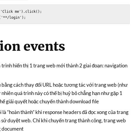
'Click me').click();

ion events
 trình hiển thị 1 trang web mới thành 2 giai đoạn: navigation
 bằng cách thay đổi URL hoặc tương tác với trang web (như
uy nhiên quá trình này có thể bị huỷ bỏ chẳng hạn như gặp 1
hể giải quyết hoặc chuyển thành download file
 là “hoàn thành” khi response headers đã đọc xong của trang
h sử duyệt web. Chỉ khi chuyển trang thành công, trang web
ng document