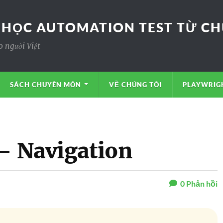
 HỌC AUTOMATION TEST TỪ CHƯ
o người Việt
SÁCH CHUYÊN MÔN
VỀ CHÚNG TÔI
PLAYWRIGH
 – Navigation
0
Phản hồi