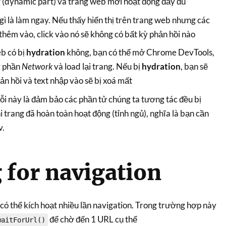
 (dynamic part) và trang web mới hoạt động đầy đủ
 gì là làm ngay. Nếu thấy hiển thị trên trang web nhưng các
thêm vào, click vào nó sẽ không có bất kỳ phản hồi nào
b có bị
hydration
không, bạn có thể mở Chrome DevTools,
g phần
Network
và load lại trang. Nếu bị
hydration
, bạn sẽ
ản hồi và text nhập vào sẽ bị xoá mất
ỗi này là đảm bảo các phần tử chúng ta tương tác đều bị
i trang đã hoàn toàn hoạt động (tỉnh ngủ), nghĩa là bạn cần
v.
 for navigation
 có thể kích hoạt nhiều lần navigation. Trong trường hợp này
để chờ đến 1 URL cụ thể
waitForUrl()