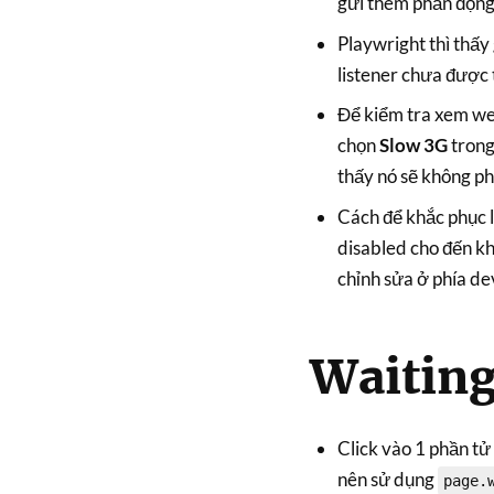
gửi thêm phần động
Playwright thì thấy
listener chưa được 
Để kiểm tra xem we
chọn
Slow 3G
tron
thấy nó sẽ không ph
Cách để khắc phục l
disabled cho đến kh
chỉnh sửa ở phía de
Waiting
Click vào 1 phần tử
nên sử dụng
page.