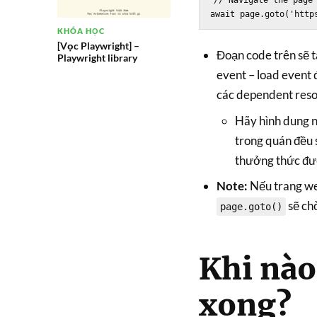
// Navigate the page

KHÓA HỌC
[Vọc Playwright] –
Đoạn code trên sẽ t
Playwright library
event – load event 
các dependent res
Hãy hình dung nh
trong quán đều s
thưởng thức đư
Note:
Nếu trang web
sẽ chờ
page.goto()
Khi nào
xong?