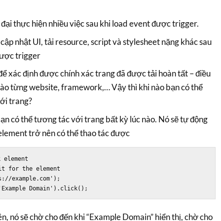
đại thực hiện nhiều việc sau khi load event được trigger.
, cập nhật UI, tải resource, script và stylesheet nặng khác sau
được trigger
ể xác định được chính xác trang đã được tải hoàn tất – điều
vào từng website, framework,… Vậy thì khi nào bạn có thể
ới trang?
ạn có thể tương tác với trang bất kỳ lúc nào. Nó sẽ tự động
element trở nên có thể thao tác được
 element

t for the element

://example.com');

n, nó sẽ chờ cho đến khi “Example Domain” hiển thị, chờ cho