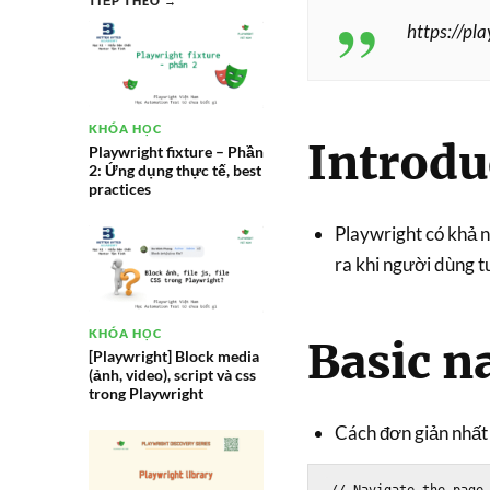
TIẾP THEO →
https://pl
KHÓA HỌC
Introdu
Playwright fixture – Phần
2: Ứng dụng thực tế, best
practices
Playwright có khả n
ra khi người dùng 
KHÓA HỌC
Basic n
[Playwright] Block media
(ảnh, video), script và css
trong Playwright
Cách đơn giản nhất