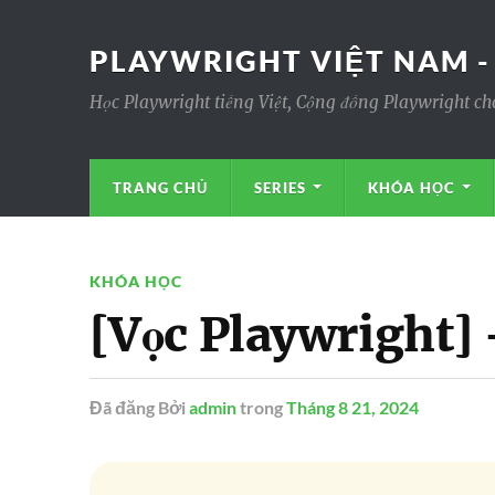
PLAYWRIGHT VIỆT NAM -
Học Playwright tiếng Việt, Cộng đồng Playwright ch
TRANG CHỦ
SERIES
KHÓA HỌC
KHÓA HỌC
[Vọc Playwright]
Đã đăng
Bởi
admin
trong
Tháng 8 21, 2024