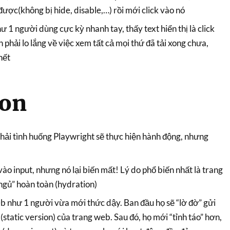
 được(không bị hide, disable,…) rồi mới click vào nó
 1 người dùng cực kỳ nhanh tay, thấy text hiển thị là click
 phải lo lắng về việc xem tất cả mọi thứ đã tải xong chưa,
hết
ion
phải tình huống Playwright sẽ thực hiện hành động, nhưng
o input, nhưng nó lại biến mất! Lý do phổ biến nhất là trang
ngủ” hoàn toàn (hydration)
b như 1 người vừa mới thức dậy. Ban đầu họ sẽ “lờ đờ” gửi
static version) của trang web. Sau đó, họ mới “tỉnh táo” hơn,