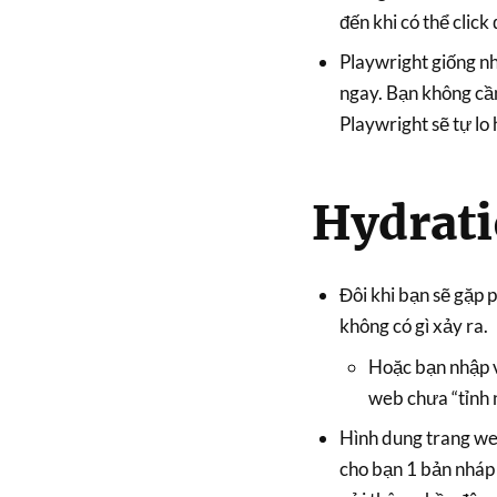
đến khi có thể click
Playwright giống như
ngay. Bạn không cần
Playwright sẽ tự lo 
Hydrat
Đôi khi bạn sẽ gặp 
không có gì xảy ra.
Hoặc bạn nhập và
web chưa “tỉnh 
Hình dung trang we
cho bạn 1 bản nháp (