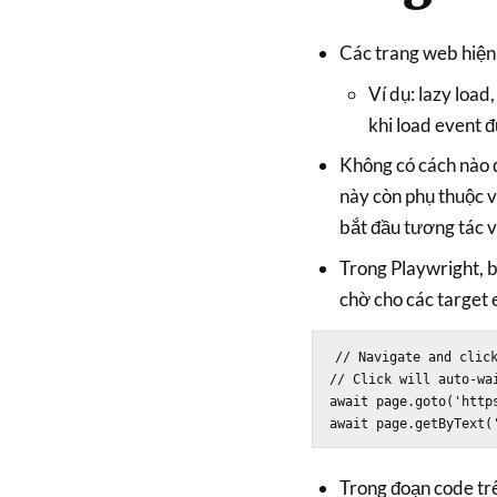
Các trang web hiện 
Ví dụ: lazy load
khi load event 
Không có cách nào đ
này còn phụ thuộc 
bắt đầu tương tác v
Trong Playwright, b
chờ cho các target 
// Navigate and click
// Click will auto-wai
await page.goto('https
Trong đoạn code trê