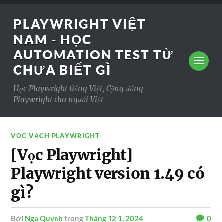
PLAYWRIGHT VIỆT
NAM - HỌC
AUTOMATION TEST TỪ
CHƯA BIẾT GÌ
Học Playwright tiếng Việt, Cộng đồng
Playwright cho người Việt
VỌC VẠCH PLAYWRIGHT
[Vọc Playwright]
Playwright version 1.49 có
gì?
Bởi
Nga Quynh
trong
Tháng 12 1, 2024
0