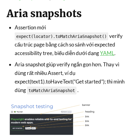
Aria snapshots
Assertion mới
verify
expect(locator).toMatchAriaSnapshot()
cấu trúc page bằng cách so sánh với expected
accessibility tree, biểu diễn dưới dạng
YAML
.
Aria snapshot giúp verify ngắn gọn hơn. Thay vì
dùng rất nhiều Assert, ví dụ
expect(text1).toHaveText(”Get started”); thì mình
dùng
.
toMatchAriaSnapshot