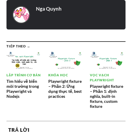
Nga Quynh
TIẾP THEO →
LẬP TRÌNH CƠ BẢN
KHÓA HỌC
VỌC VẠCH
PLAYWRIGHT
Tìm hiểu về biến
Playwright fixture
môi trường trong
– Phần 2: Ứng
Playwright fixture
Playwright và
dụng thực tế, best
– Phần 1: định
Nodejs
practices
nghĩa, built-in
fixture, custom
fixture
TRẢ LỜI