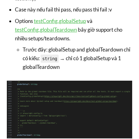
Case này nếu fail thì pass, nếu pass thì fail :v
Options
testConfig.globalSetup
và
testConfig.globalTeardown
bây giờ support cho
nhiều setups/teardowns.
Trước đây: globalSetup and globalTeardown chỉ
có kiểu:
→ chỉ có 1 globalSetup và 1
string
globalTeardown