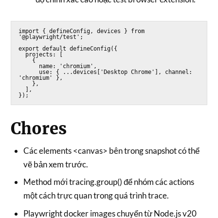
import { defineConfig, devices } from 
'@playwright/test';

export default defineConfig({

  projects: [

    {

      name: 'chromium',

      use: { ...devices['Desktop Chrome'], channel: 
'chromium' },

    },

  ],

Chores
Các elements <canvas> bên trong snapshot có thể
vẽ bản xem trước.
Method mới tracing.group() để nhóm các actions
một cách trực quan trong quá trình trace.
Playwright docker images chuyển từ Node.js v20