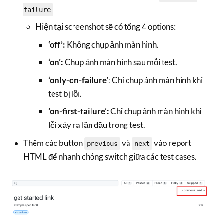
failure
Hiện tại screenshot sẽ có tổng 4 options:
‘off’:
Không chụp ảnh màn hình.
‘on’:
Chụp ảnh màn hình sau mỗi test.
‘only-on-failure’:
Chỉ chụp ảnh màn hình khi
test bị lỗi.
‘on-first-failure’:
Chỉ chụp ảnh màn hình khi
lỗi xảy ra lần đầu trong test.
Thêm các button
và
vào report
previous
next
HTML để nhanh chóng switch giữa các test cases.