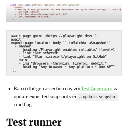
await page.goto('<https://playwright.dev>');

await 
expect(page.locator('body')).toMatchAriaSnapshot(`

  - banner:

    - heading /Playwright enables reliable/ [level=1]

    - link "Get started"

    - link "Star microsoft/playwright on GitHub"

  - main:

    - img "Browsers (Chromium, Firefox, WebKit)"

    - heading "Any browser • Any platform • One API"

Bạn có thể gen assertion này với
Test Generator
và
update expected snapshot với
--update-snapshot
cmd flag.
Test runner