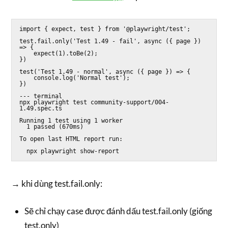
import { expect, test } from '@playwright/test';

test.fail.only('Test 1.49 - fail', async ({ page }) 
=> {

    expect(1).toBe(2);

})

test('Test 1.49 - normal', async ({ page }) => {

    console.log('Normal test');

})

--- terminal

npx playwright test community-support/004-
1.49.spec.ts 

Running 1 test using 1 worker

  1 passed (670ms)

To open last HTML report run:

→ khi dùng test.fail.only:
Sẽ chỉ chạy case được đánh dấu test.fail.only (giống
test.only)