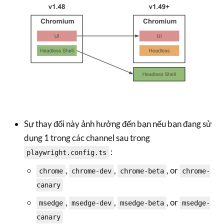
Sự thay đổi này ảnh hưởng đến bạn nếu bạn đang sử
dụng 1 trong các channel sau trong
:
playwright.config.ts
,
,
, or
chrome
chrome-dev
chrome-beta
chrome-
canary
,
,
, or
msedge
msedge-dev
msedge-beta
msedge-
canary