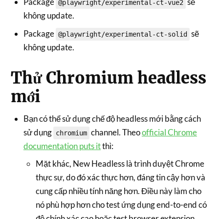
Package
sẽ
@playwright/experimental-ct-vue2
không update.
Package
sẽ
@playwright/experimental-ct-solid
không update.
Thử Chromium headless
mới
Bạn có thể sử dụng chế độ headless mới bằng cách
sử dụng
channel. Theo
official Chrome
chromium
documentation puts it
thì:
Mặt khác, New Headless là trình duyệt Chrome
thực sự, do đó xác thực hơn, đáng tin cậy hơn và
cung cấp nhiều tính năng hơn. Điều này làm cho
nó phù hợp hơn cho test ứng dụng end-to-end có
độ chính xác cao hoặc test browser extension.