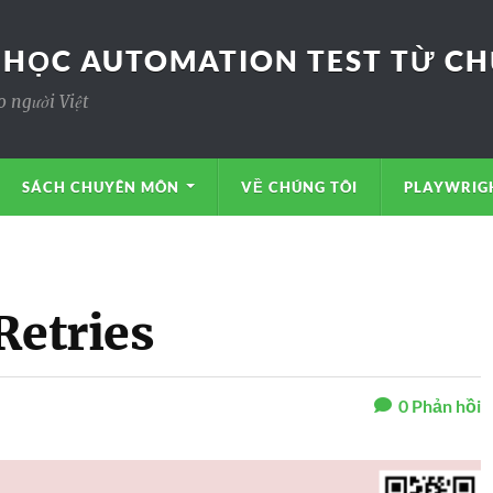
 HỌC AUTOMATION TEST TỪ CHƯ
o người Việt
SÁCH CHUYÊN MÔN
VỀ CHÚNG TÔI
PLAYWRIGH
Retries
0
Phản hồi