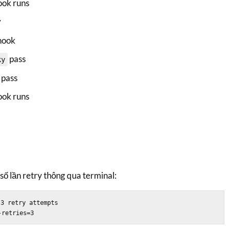
ok runs
y
hook
pass
ky
pass
ok runs
 số lần retry thông qua terminal:
3 retry attempts
