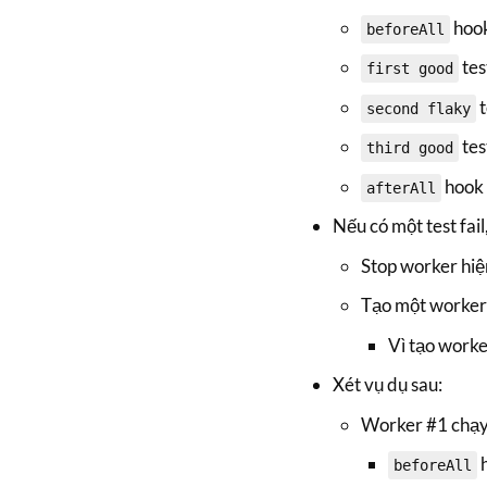
hoo
beforeAll
tes
first good
t
second flaky
tes
third good
hook
afterAll
Nếu có một test fail
Stop worker hiện
Tạo một worker m
Vì tạo worke
Xét vụ dụ sau:
Worker #1 chạ
beforeAll