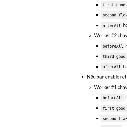
first good
second fla
ho
afterAll
Worker #2 chạ
beforeAll
third good
ho
afterAll
Nếu bạn enable retry
Worker #1 chạ
beforeAll
first good
second fla