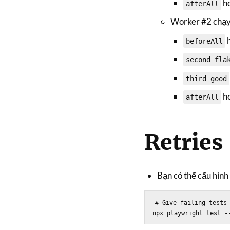
ho
afterAll
Worker #2 chạ
beforeAll
second fla
third good
ho
afterAll
Retries
Bạn có thể cấu hình
# Give failing tests 