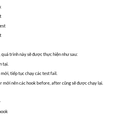
k
t
est
t
, quá trình này sẽ được thực hiện như sau:
 tại.
ới, tiếp tục chạy các test fail.
r mới nên các hook before, after cũng sẽ được chạy lại.
y
hook