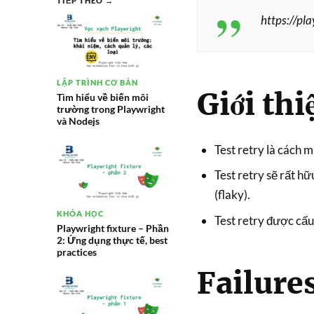
TIẾP THEO →
https://pla
LẬP TRÌNH CƠ BẢN
Giới thi
Tìm hiểu về biến môi
trường trong Playwright
và Nodejs
Test retry là cách mà
Test retry sẽ rất h
(flaky).
KHÓA HỌC
Test retry được cấu 
Playwright fixture – Phần
2: Ứng dụng thực tế, best
practices
Failure