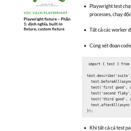
Playwright test chạ
VỌC VẠCH PLAYWRIGHT
processes, chạy độc 
Playwright fixture – Phần
1: định nghĩa, built-in
fixture, custom fixture
Tất cả các worker đ
Cùng xét đoạn code
import { test } from 
test.describe('suite',
  test.beforeAll(async () => { /* ... */ });

  test('first good', async ({ page }) => { /* ... */ });

  test('second flaky', async ({ page }) => { /* ... */ });

  test('third good', async ({ page }) => { /* ... */ });

  test.afterAll(async () => { /* ... */ });

Khi tất cả cá test p