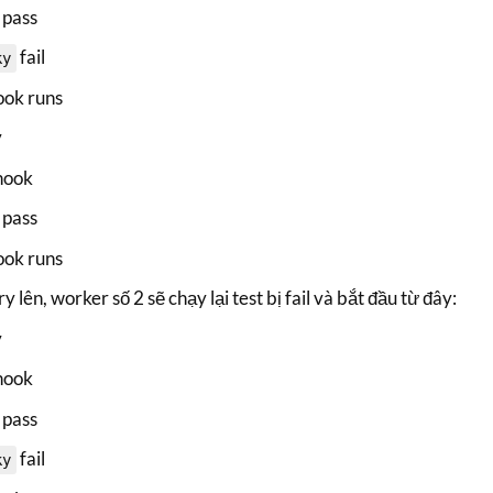
pass
fail
ky
ok runs
y
hook
pass
ok runs
 lên, worker số 2 sẽ chạy lại test bị fail và bắt đầu từ đây:
y
hook
pass
fail
ky