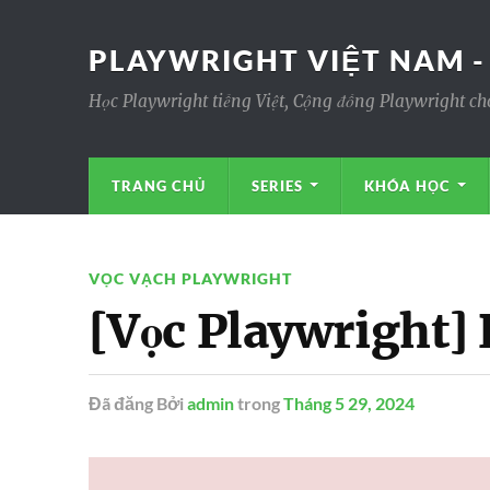
PLAYWRIGHT VIỆT NAM -
Học Playwright tiếng Việt, Cộng đồng Playwright ch
TRANG CHỦ
SERIES
KHÓA HỌC
VỌC VẠCH PLAYWRIGHT
[Vọc Playwright] 
Đã đăng
Bởi
admin
trong
Tháng 5 29, 2024