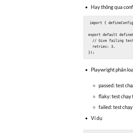
Hay thông qua conf
import { defineConfig
export default defineC
  // Give failing tests 3 retry attempts

  retries: 3,

Playwright phân loại
passed: test chạ
flaky: test chạy 
failed: test chạy 
Ví dụ