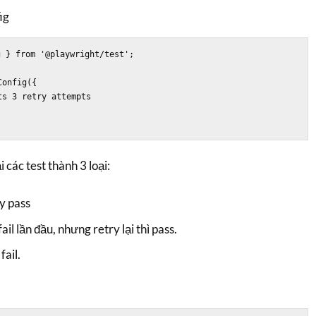
ig
 } from '@playwright/test';

onfig({

 các test thành 3 loại:
y pass
fail lần đầu, nhưng retry lại thì pass.
fail.