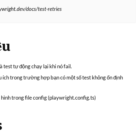
ywright.dev/docs/test-retries
ệu
 test tự động chạy lại khi nó fail.
ữu ích trong trường hợp bạn có một số test không ổn định
hình trong file config (playwright.config.ts)
s