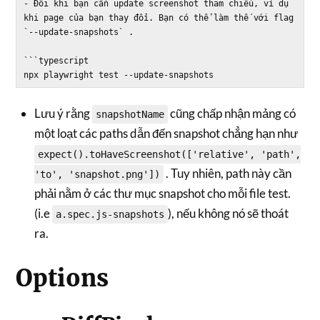
- Đôi khi bạn cần update screenshot tham chiếu, ví dụ 
khi page của bạn thay đổi. Bạn có thể làm thế với flag 
`--update-snapshots` .

```typescript

Lưu ý rằng
cũng chấp nhận mảng có
snapshotName
một loạt các paths dẫn đến snapshot chẳng hạn như
expect().toHaveScreenshot(['relative', 'path',
. Tuy nhiên, path này cần
'to', 'snapshot.png'])
phải nằm ở các thư mục snapshot cho mỗi file test.
(i.e
), nếu không nó sẽ thoát
a.spec.js-snapshots
ra.
Options