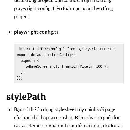
tests trong project, bạn có thể chỉ định nó trong
playwright config, trên toàn cục hoặc theo từng
project:
playwright.config.ts:
import { defineConfig } from '@playwright/test';

export default defineConfig({

  expect: {

    toHaveScreenshot: { maxDiffPixels: 100 },

  },

stylePath
Bạn có thể áp dụng stylesheet tùy chỉnh với page
của bạn khi chụp screenshot. Điều này cho phép lọc
ra các element dynamic hoặc dễ biến mất, do đó cải