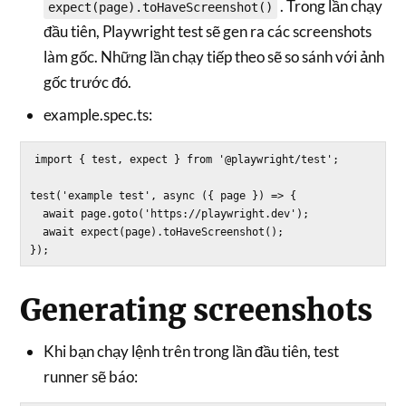
. Trong lần chạy
expect(page).toHaveScreenshot()
đầu tiên, Playwright test sẽ gen ra các screenshots
làm gốc. Những lần chạy tiếp theo sẽ so sánh với ảnh
gốc trước đó.
example.spec.ts:
import { test, expect } from '@playwright/test';

test('example test', async ({ page }) => {

  await page.goto('https://playwright.dev');

  await expect(page).toHaveScreenshot();

Generating screenshots
Khi bạn chạy lệnh trên trong lần đầu tiên, test
runner sẽ báo: