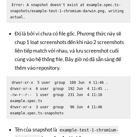
Error: A snapshot doesn't exist at example.spec.ts-
snapshots/example-test-1-chromium-darwin.png, writing 
Đó là bởi vì chưa có file gốc. Phương thức này sẽ
chụp 1 loạt screenshots đến khi nào 2 screenshots
liên tiếp match với nhau, và lưu screenshot cuối
cùng vào hệ thống file. Bây giờ nó đã sẵn sàng để
thêm vào repository.
drwxr-xr-x  5 user  group  160 Jun  4 11:46 .

drwxr-xr-x  6 user  group  192 Jun  4 11:45 ..

-rw-r--r--  1 user  group  231 Jun  4 11:16 
example.spec.ts

drwxr-xr-x  3 user  group   96 Jun  4 11:46 
Tên của snapshot là
example-test-1-chromium-