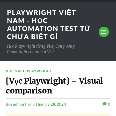
PLAYWRIGHT VIỆT
NAM - HỌC
AUTOMATION TEST TỪ
CHƯA BIẾT GÌ
Học Playwright tiếng Việt, Cộng đồng
Playwright cho người Việt
VỌC VẠCH PLAYWRIGHT
[Vọc Playwright] – Visual
comparison
Bởi
admin
trong
Tháng 8 28, 2024
0