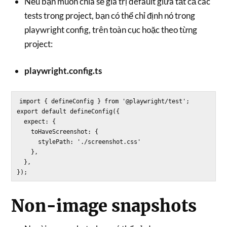
Nếu bạn muốn chia sẻ giá trị default giữa tất cả các
tests trong project, bạn có thể chỉ định nó trong
playwright config, trên toàn cục hoặc theo từng
project:
playwright.config.ts
import { defineConfig } from '@playwright/test';

export default defineConfig({

  expect: {

    toHaveScreenshot: {

      stylePath: './screenshot.css'

    },

  },

Non-image snapshots