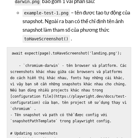
bao gồm 1 vài phần sau:
darwin.png
– tên được tạo tự động của
example-test-1.png
snapshot. Ngoài ra bạn có thể chỉ định tên ảnh
snapshot làm tham số của phương thức
.
toHaveScreenshot()
await expect(page).toHaveScreenshot('landing.png');

    - `chromium-darwin` - tên browser và platform. Các 
screenshots khác nhau giữa các browsers và platforms 
do cách hiển thị khác nhau, fonts hay những cái khác, 
vì vậy bạn sẽ cần những snapshots khác nhau cho chúng. 
Nếu bạn dùng nhiều projects khác nhau trong 
[configuration file](https://playwright.dev/docs/test-
configuration) của bạn, tên project sẽ sử dụng thay vì 
`chromium` .

- Tên snapshot và path có thể được config với 
`snapshotPathTemplate` trong playwright config.

# Updating screenshots
