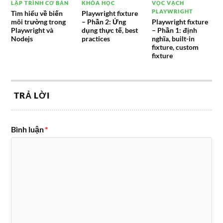
LẬP TRÌNH CƠ BẢN
KHÓA HỌC
VỌC VẠCH
PLAYWRIGHT
Tìm hiểu về biến
Playwright fixture
môi trường trong
– Phần 2: Ứng
Playwright fixture
Playwright và
dụng thực tế, best
– Phần 1: định
Nodejs
practices
nghĩa, built-in
fixture, custom
fixture
TRẢ LỜI
Bình luận
*