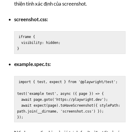
thiện tính xác định của screenshot.
screenshot.css:
iframe {

  visibility: hidden;

example.spec.ts:
import { test, expect } from '@playwright/test';

test('example test', async ({ page }) => {

  await page.goto('https://playwright.dev');

  await expect(page).toHaveScreenshot({ stylePath: 
path.join(__dirname, 'screenshot.css') });
