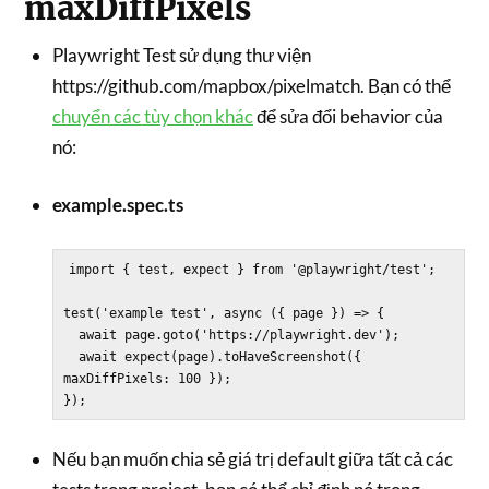
maxDiffPixels
Playwright Test sử dụng thư viện
https://github.com/mapbox/pixelmatch. Bạn có thể
chuyển các tùy chọn khác
để sửa đổi behavior của
nó:
example.spec.ts
import { test, expect } from '@playwright/test';

test('example test', async ({ page }) => {

  await page.goto('https://playwright.dev');

  await expect(page).toHaveScreenshot({ 
maxDiffPixels: 100 });

Nếu bạn muốn chia sẻ giá trị default giữa tất cả các