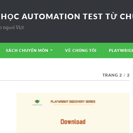
 HỌC AUTOMATION TEST TỪ CHƯ
o người Việt
SÁCH CHUYÊN MÔN
VỀ CHÚNG TÔI
PLAYWRIGH
TRANG 2
/
2