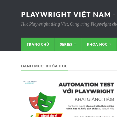
PLAYWRIGHT VIỆT NAM -
Học Playwright tiếng Việt, Cộng đồng Playwright ch
TRANG CHỦ
SERIES
KHÓA HỌC
DANH MỤC:
KHÓA HỌC