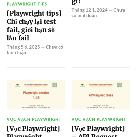
gì?
PLAYWRIGHT TIPS
Tháng 12 1, 2024
—
Chưa
[Playwright tips]
có bình luận
Chỉ chạy lại test
fail, giới hạn số
lần fail
Tháng 5 6, 2025
—
Chưa có
bình luận
VỌC VẠCH PLAYWRIGHT
VỌC VẠCH PLAYWRIGHT
[Vọc Playwright]
[Vọc Playwright]
Playwright
– API Request