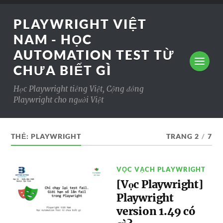
PLAYWRIGHT VIỆT
NAM - HỌC
AUTOMATION TEST TỪ
CHƯA BIẾT GÌ
Học Playwright tiếng Việt, Cộng đồng
Playwright cho người Việt
THẺ:
PLAYWRIGHT
TRANG 2
/
7
VỌC VẠCH PLAYWRIGHT
[Vọc Playwright]
Playwright
version 1.49 có